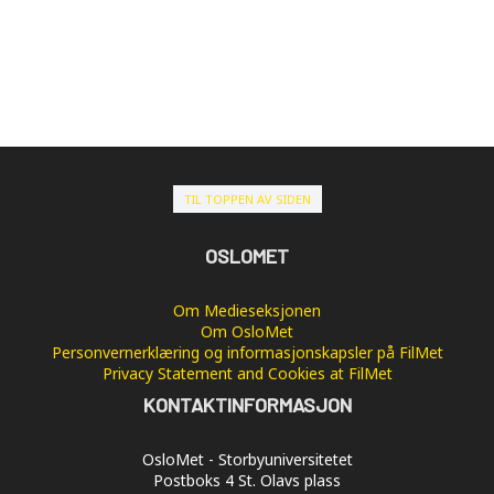
TIL TOPPEN AV SIDEN
OSLOMET
Om Medieseksjonen
Om OsloMet
Personvernerklæring og informasjonskapsler på FilMet
Privacy Statement and Cookies at FilMet
KONTAKTINFORMASJON
OsloMet - Storbyuniversitetet
Postboks 4 St. Olavs plass