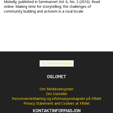
Miskelly, published in Seminar.net Vol. 6, No. 2 (2010). Read
online: Making time for storytelling; the challenges of
community building and activism in a rural locale
TIL TOPPEN AV SIDEN
OSLOMET
Om Medieseksjonen
Om OsloMet
Personvernerklæring og informasjonskapsler på FilMet
Privacy Statement and Cookies at FilMet
KONTAKTINFORMASJON