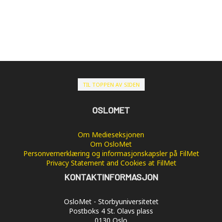
TIL TOPPEN AV SIDEN
OSLOMET
Om Medieseksjonen
Om OsloMet
Personvernerklæring og informasjonskapsler på FilMet
Privacy Statement and Cookies at FilMet
KONTAKTINFORMASJON
OsloMet - Storbyuniversitetet
Postboks 4 St. Olavs plass
0130 Oslo