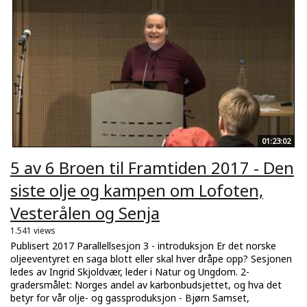
01:23:02
5 av 6 Broen til Framtiden 2017 - Den
siste olje og kampen om Lofoten,
Vesterålen og Senja
1.541 views
Publisert 2017 Parallellsesjon 3 - introduksjon Er det norske
oljeeventyret en saga blott eller skal hver dråpe opp? Sesjonen
ledes av Ingrid Skjoldvær, leder i Natur og Ungdom. 2-
gradersmålet: Norges andel av karbonbudsjettet, og hva det
betyr for vår olje- og gassproduksjon - Bjørn Samset,