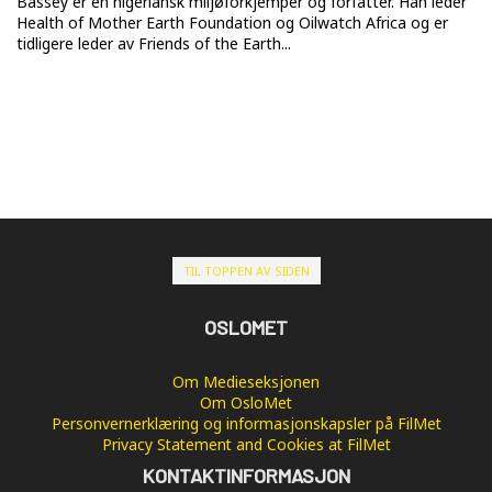
Bassey er en nigeriansk miljøforkjemper og forfatter. Han leder
Health of Mother Earth Foundation og Oilwatch Africa og er
tidligere leder av Friends of the Earth...
TIL TOPPEN AV SIDEN
OSLOMET
Om Medieseksjonen
Om OsloMet
Personvernerklæring og informasjonskapsler på FilMet
Privacy Statement and Cookies at FilMet
KONTAKTINFORMASJON