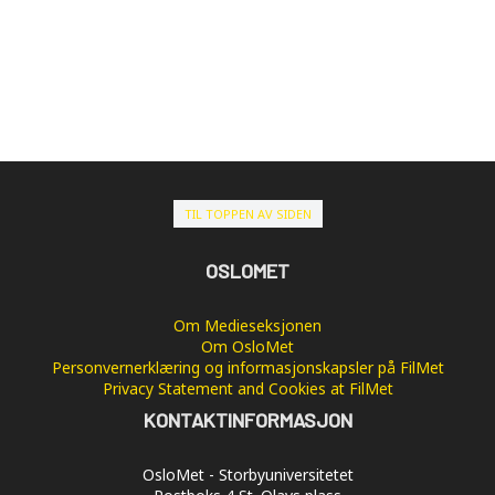
TIL TOPPEN AV SIDEN
OSLOMET
Om Medieseksjonen
Om OsloMet
Personvernerklæring og informasjonskapsler på FilMet
Privacy Statement and Cookies at FilMet
KONTAKTINFORMASJON
OsloMet - Storbyuniversitetet