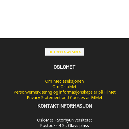
TIL TOPPEN AV SIDEN
OSLOMET
Om Medieseksjonen
Om OsloMet
Personvernerklæring og informasjonskapsler på FilMet
Privacy Statement and Cookies at FilMet
KONTAKTINFORMASJON
OsloMet - Storbyuniversitetet
Postboks 4 St. Olavs plass