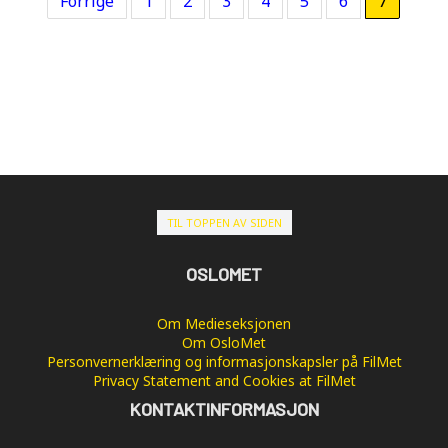
Forrige
1
2
3
4
5
6
7
TIL TOPPEN AV SIDEN
OSLOMET
Om Medieseksjonen
Om OsloMet
Personvernerklæring og informasjonskapsler på FilMet
Privacy Statement and Cookies at FilMet
KONTAKTINFORMASJON