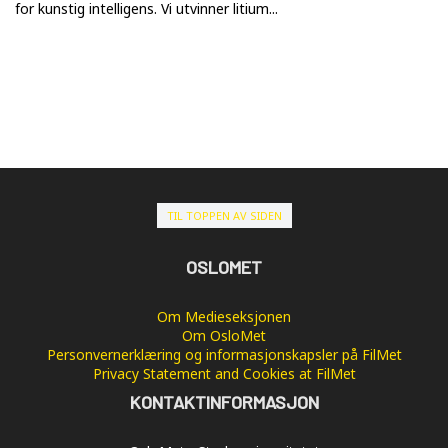
for kunstig intelligens. Vi utvinner litium...
TIL TOPPEN AV SIDEN
OSLOMET
Om Medieseksjonen
Om OsloMet
Personvernerklæring og informasjonskapsler på FilMet
Privacy Statement and Cookies at FilMet
KONTAKTINFORMASJON