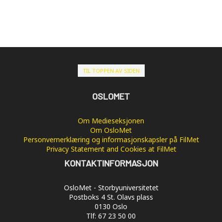
TIL TOPPEN AV SIDEN
OSLOMET
Om Medieseksjonen
Om OsloMet
Personvernerklæring og informasjonskapsler på FilMet
Privacy Statement and Cookies at FilMet
KONTAKTINFORMASJON
OsloMet - Storbyuniversitetet
Postboks 4 St. Olavs plass
0130 Oslo
Tlf: 67 23 50 00