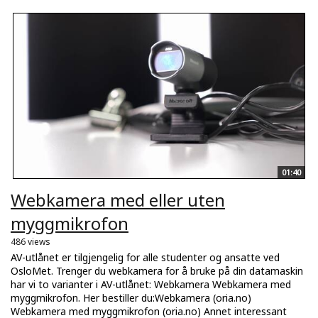
01:40
Webkamera med eller uten
myggmikrofon
486 views
AV-utlånet er tilgjengelig for alle studenter og ansatte ved
OsloMet. Trenger du webkamera for å bruke på din datamaskin
har vi to varianter i AV-utlånet: Webkamera Webkamera med
myggmikrofon. Her bestiller du:Webkamera (oria.no)
Webkamera med myggmikrofon (oria.no) Annet interessant