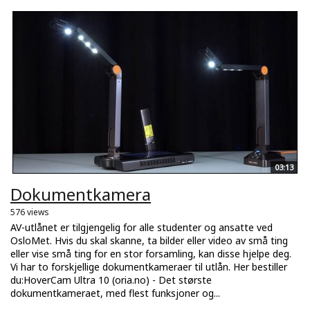
03:13
Dokumentkamera
576 views
AV-utlånet er tilgjengelig for alle studenter og ansatte ved
OsloMet. Hvis du skal skanne, ta bilder eller video av små ting
eller vise små ting for en stor forsamling, kan disse hjelpe deg.
Vi har to forskjellige dokumentkameraer til utlån. Her bestiller
du:HoverCam Ultra 10 (oria.no) - Det største
dokumentkameraet, med flest funksjoner og...