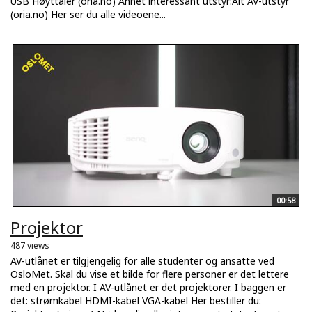
USB Høyttaler (oria.no) Annet interessant utstyr:Alt AV-utstyr
(oria.no) Her ser du alle videoene...
00:58
Projektor
487 views
AV-utlånet er tilgjengelig for alle studenter og ansatte ved
OsloMet. Skal du vise et bilde for flere personer er det lettere
med en projektor. I AV-utlånet er det projektorer. I baggen er
det: strømkabel HDMI-kabel VGA-kabel Her bestiller du: