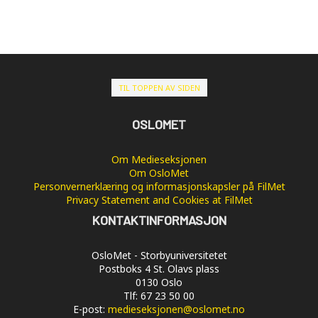
TIL TOPPEN AV SIDEN
OSLOMET
Om Medieseksjonen
Om OsloMet
Personvernerklæring og informasjonskapsler på FilMet
Privacy Statement and Cookies at FilMet
KONTAKTINFORMASJON
OsloMet - Storbyuniversitetet
Postboks 4 St. Olavs plass
0130 Oslo
Tlf: 67 23 50 00
E-post:
medieseksjonen@oslomet.no