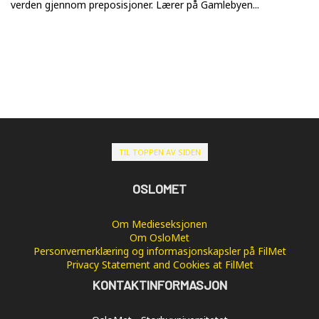
verden gjennom preposisjoner. Lærer på Gamlebyen...
TIL TOPPEN AV SIDEN
OSLOMET
Om Medieseksjonen
Om OsloMet
Personvernerklæring og informasjonskapsler på FilMet
Privacy Statement and Cookies at FilMet
KONTAKTINFORMASJON