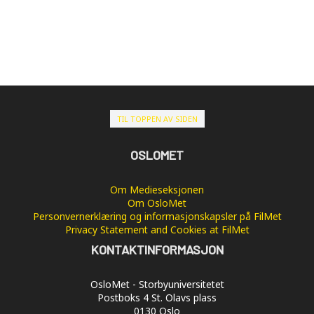
TIL TOPPEN AV SIDEN
OSLOMET
Om Medieseksjonen
Om OsloMet
Personvernerklæring og informasjonskapsler på FilMet
Privacy Statement and Cookies at FilMet
KONTAKTINFORMASJON
OsloMet - Storbyuniversitetet
Postboks 4 St. Olavs plass
0130 Oslo