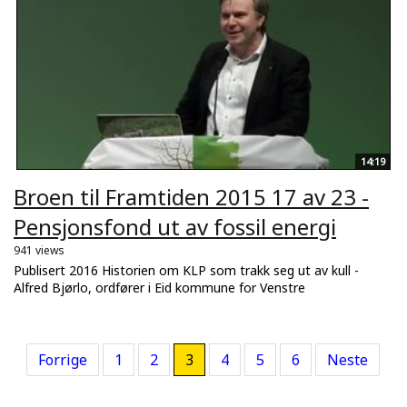
14:19
Broen til Framtiden 2015 17 av 23 -
Pensjonsfond ut av fossil energi
941 views
Publisert 2016 Historien om KLP som trakk seg ut av kull -
Alfred Bjørlo, ordfører i Eid kommune for Venstre
Forrige
1
2
3
4
5
6
Neste