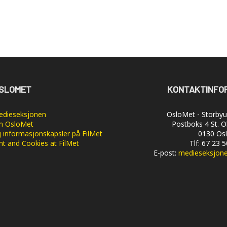
SLOMET
KONTAKTINFO
dieseksjonen
OsloMet - Storbyun
 OsloMet
Postboks 4 St. O
 informasjonskapsler på FilMet
0130 Os
nt and Cookies at FilMet
Tlf: 67 23 
E-post:
medieseksjon