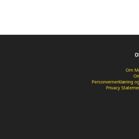
O
Om Me
Om
Personvernerklæring og
Privacy Stateme