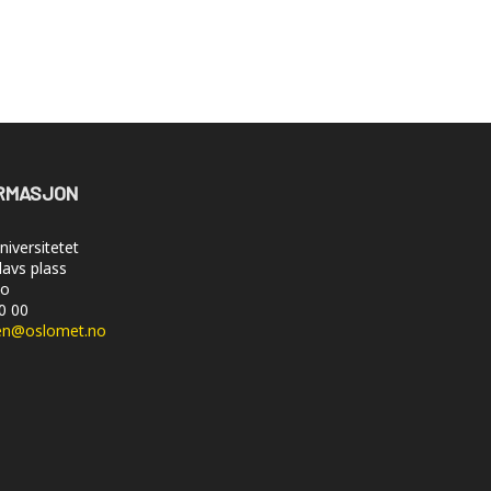
RMASJON
iversitetet
lavs plass
lo
50 00
en@oslomet.no