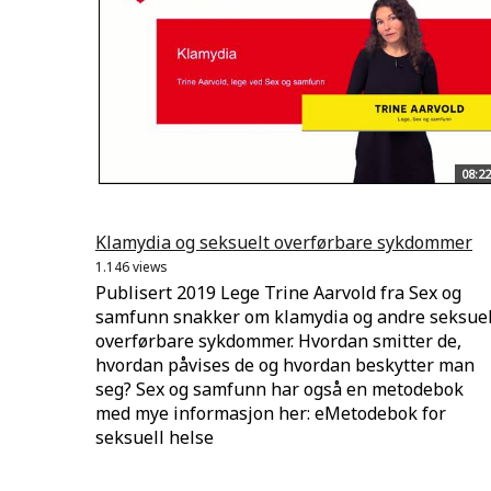
08:22
Klamydia og seksuelt overførbare sykdommer
1.146 views
Publisert 2019 Lege Trine Aarvold fra Sex og
samfunn snakker om klamydia og andre seksuel
overførbare sykdommer. Hvordan smitter de,
hvordan påvises de og hvordan beskytter man
seg? Sex og samfunn har også en metodebok
med mye informasjon her: eMetodebok for
seksuell helse