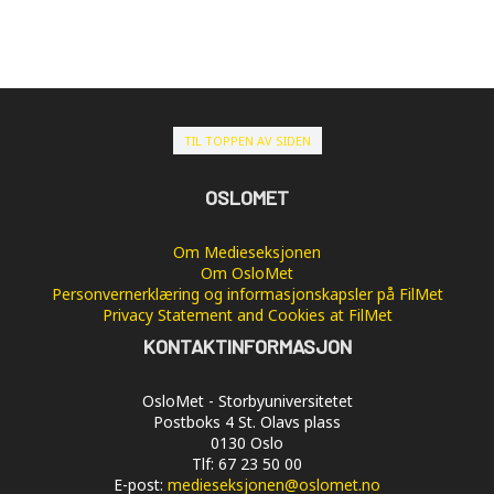
TIL TOPPEN AV SIDEN
OSLOMET
Om Medieseksjonen
Om OsloMet
Personvernerklæring og informasjonskapsler på FilMet
Privacy Statement and Cookies at FilMet
KONTAKTINFORMASJON
OsloMet - Storbyuniversitetet
Postboks 4 St. Olavs plass
0130 Oslo
Tlf: 67 23 50 00
E-post:
medieseksjonen@oslomet.no