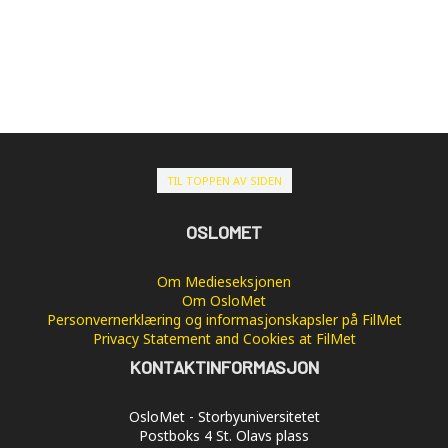
TIL TOPPEN AV SIDEN
OSLOMET
Om Medieseksjonen
Om OsloMet
Personvernerklæring og informasjonskapsler på FilMet
Privacy Statement and Cookies at FilMet
KONTAKTINFORMASJON
OsloMet - Storbyuniversitetet
Postboks 4 St. Olavs plass