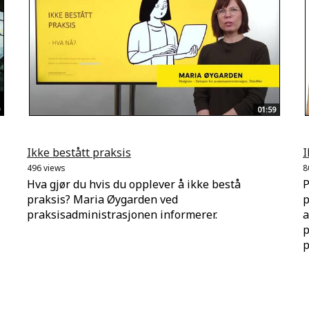
01:59
Ikke bestått praksis
I
496 views
8
Hva gjør du hvis du opplever å ikke bestå
P
praksis? Maria Øygarden ved
p
praksisadministrasjonen informerer.
a
p
p