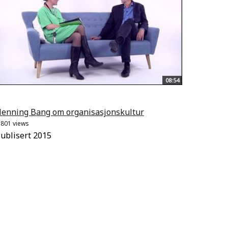
08:54
enning Bang om organisasjonskultur
.801 views
ublisert 2015