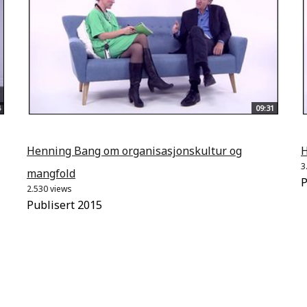
09:31
Henning Bang om organisasjonskultur og
H
3
mangfold
P
2.530 views
Publisert 2015