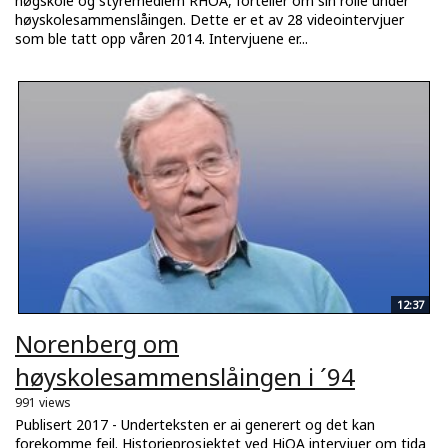
høgskole og styremedlem RHOA, forteller om sin rolle under
høyskolesammenslåingen. Dette er et av 28 videointervjuer
som ble tatt opp våren 2014. Intervjuene er...
12:37
Norenberg om
høyskolesammenslåingen i ´94
991 views
Publisert 2017 - Underteksten er ai generert og det kan
forekomme feil. Historieprosjektet ved HiOA intervjuer om tida