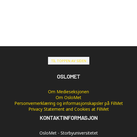
TIL TOPPEN AV SIDEN
OSLOMET
Om Medieseksjonen
Om OsloMet
Personvernerklæring og informasjonskapsler på FilMet
Privacy Statement and Cookies at FilMet
KONTAKTINFORMASJON
OsloMet - Storbyuniversitetet