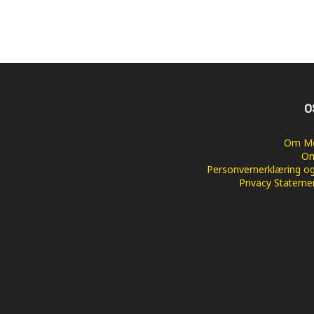
O
Om Me
Om
Personvernerklæring og
Privacy Stateme