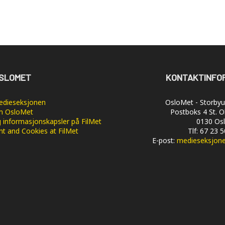
SLOMET
KONTAKTINFO
dieseksjonen
OsloMet - Storbyun
 OsloMet
Postboks 4 St. O
 informasjonskapsler på FilMet
0130 Os
nt and Cookies at FilMet
Tlf: 67 23 
E-post:
medieseksjon