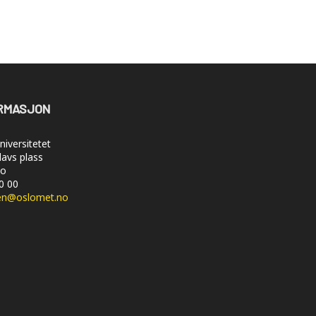
RMASJON
iversitetet
lavs plass
lo
50 00
en@oslomet.no