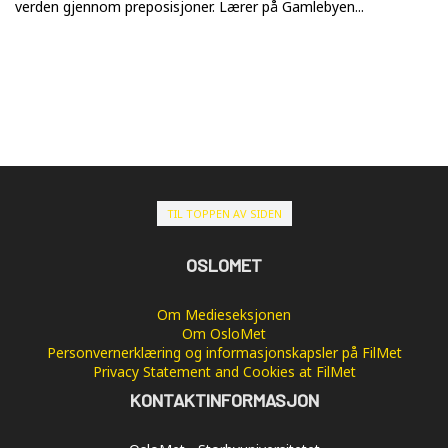
verden gjennom preposisjoner. Lærer på Gamlebyen...
TIL TOPPEN AV SIDEN
OSLOMET
Om Medieseksjonen
Om OsloMet
Personvernerklæring og informasjonskapsler på FilMet
Privacy Statement and Cookies at FilMet
KONTAKTINFORMASJON