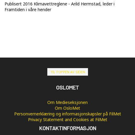
Publisert 2016 Klimavettreglene - Arild Hermstad, leder i
Framtiden i våre hender
TIL TOPPEN AV SIDEN
OSLOMET
Om Medieseksjonen
Om OsloMet
Personvernerklæring og informasjonskapsler på FilMet
Privacy Statement and Cookies at FilMet
KONTAKTINFORMASJON