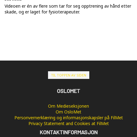
Videoen er én av flere som tar for seg opptrening av hånd etter
skade, og er laget for fysioterapeuter.
TIL TOPPEN AV SIDEN
OSLOMET
Om Medieseksjonen
Om OsloMet
Personvernerklæring og informasjonskapsler på FilMet
Privacy Statement and Cookies at FilMet
KONTAKTINFORMASJON