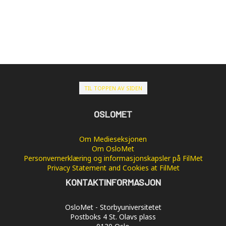
TIL TOPPEN AV SIDEN
OSLOMET
Om Medieseksjonen
Om OsloMet
Personvernerklæring og informasjonskapsler på FilMet
Privacy Statement and Cookies at FilMet
KONTAKTINFORMASJON
OsloMet - Storbyuniversitetet
Postboks 4 St. Olavs plass