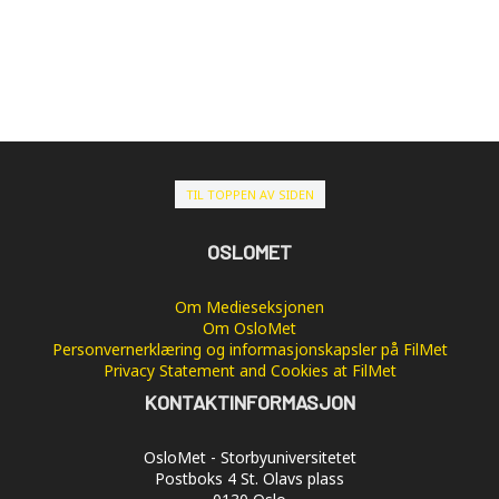
TIL TOPPEN AV SIDEN
OSLOMET
Om Medieseksjonen
Om OsloMet
Personvernerklæring og informasjonskapsler på FilMet
Privacy Statement and Cookies at FilMet
KONTAKTINFORMASJON
OsloMet - Storbyuniversitetet
Postboks 4 St. Olavs plass