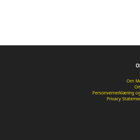
O
Om Me
Om
Personvernerklæring og
Privacy Stateme