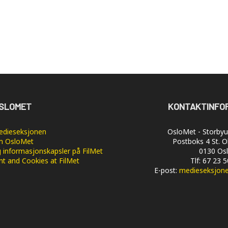
SLOMET
KONTAKTINFO
dieseksjonen
OsloMet - Storbyun
 OsloMet
Postboks 4 St. O
 informasjonskapsler på FilMet
0130 Os
nt and Cookies at FilMet
Tlf: 67 23 
E-post:
medieseksjon