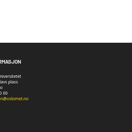
RMASJON
iversitetet
lavs plass
lo
50 00
en@oslomet.no