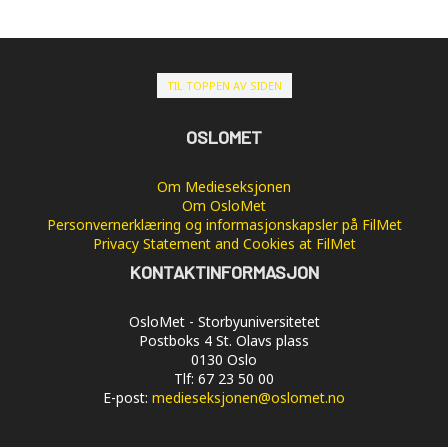
TIL TOPPEN AV SIDEN
OSLOMET
Om Medieseksjonen
Om OsloMet
Personvernerklæring og informasjonskapsler på FilMet
Privacy Statement and Cookies at FilMet
KONTAKTINFORMASJON
OsloMet - Storbyuniversitetet
Postboks 4 St. Olavs plass
0130 Oslo
Tlf: 67 23 50 00
E-post:
medieseksjonen@oslomet.no