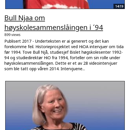
14:19
Bull Njaa om
høyskolesammenslåingen i ´94
899 views
Publisert 2017 - Underteksten er ai generert og det kan
forekomme feil. Historieprosjektet ved HiOA intervjuer om tida
før 1994. Tove Bull Njå, studiesjef Bislet høgskolesenter 1992-
94 og studiedirektør HiO fra 1994, forteller om sin rolle under
høyskolesammenslåingen. Dette er et av 28 videointervjuer
som ble tatt opp våren 2014. Intervjuene...