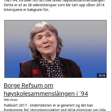
1987-94, forteller om sin rolle under høyskolesammenslåingen.
Dette er et av 28 videointervjuer som ble tatt opp våren 2014.
Intervjuene er bakgrunn for...
15:10
Borge Refsum om
høyskolesammenslåingen i ´94
968 views
Publisert 2017 - Underteksten er ai generert og det kan
forekomme feil. Historieprosjektet ved HiOA intervjuer om tida