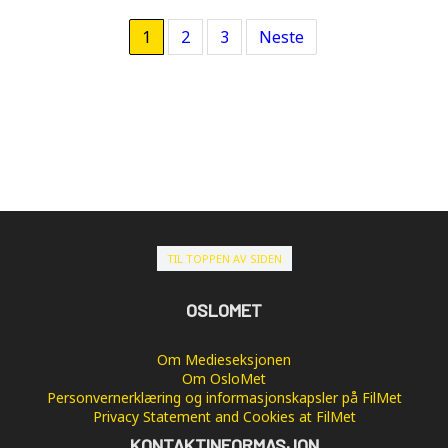
1
2
3
Neste
TIL TOPPEN AV SIDEN
OSLOMET
Om Medieseksjonen
Om OsloMet
Personvernerklæring og informasjonskapsler på FilMet
Privacy Statement and Cookies at FilMet
KONTAKTINFORMASJON