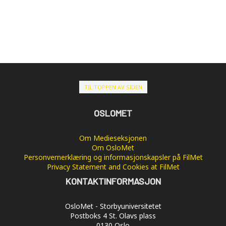
TIL TOPPEN AV SIDEN
OSLOMET
Om Medieseksjonen
Om OsloMet
Personvernerklæring og informasjonskapsler på FilMet
Privacy Statement and Cookies at FilMet
KONTAKTINFORMASJON
OsloMet - Storbyuniversitetet
Postboks 4 St. Olavs plass
0130 Oslo