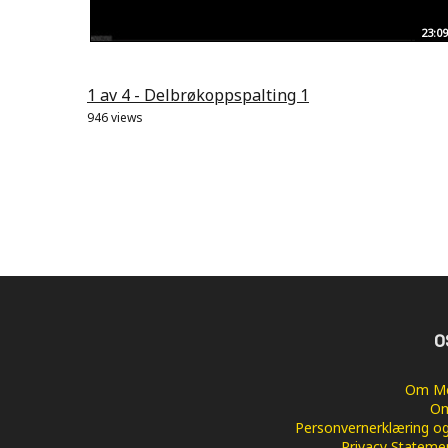
23:09
1 av 4 - Delbrøkoppspalting 1
946 views
O
Om Me
Om
Personvernerklæring og
Privacy Stateme