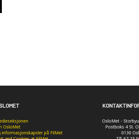
SLOMET
KONTAKTINFO
dieseksjonen
OsloMet - Storbyun
 OsloMet
Postboks 4 St. O
 informasjonskapsler på FilMet
0130 Os
nt and Cookies at FilMet
Tlf: 67 23 