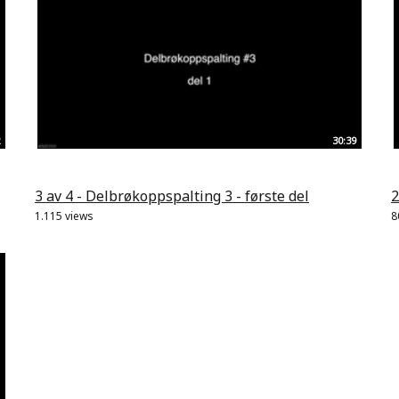
30:39
3 av 4 - Delbrøkoppspalting 3 - første del
2
1.115 views
8