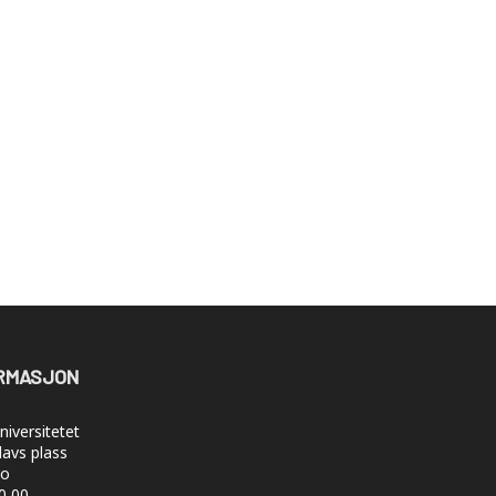
RMASJON
iversitetet
lavs plass
lo
50 00