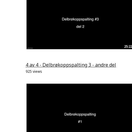
25:22
4 av 4 - Delbrøkoppspalting 3 - andre del
925 views