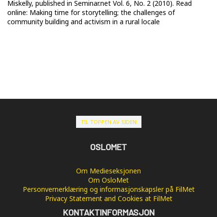
Miskelly, published in Seminar.net Vol. 6, No. 2 (2010). Read
online: Making time for storytelling; the challenges of
community building and activism in a rural locale
TIL TOPPEN AV SIDEN
OSLOMET
Om Medieseksjonen
Om OsloMet
Personvernerklæring og informasjonskapsler på FilMet
Privacy Statement and Cookies at FilMet
KONTAKTINFORMASJON