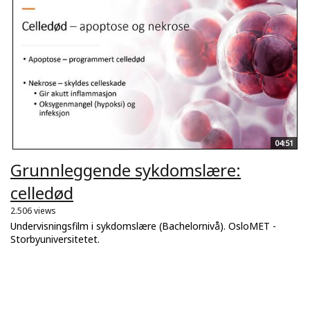
04:51
Grunnleggende sykdomslære:
celledød
2.506 views
Undervisningsfilm i sykdomslære (Bachelornivå). OsloMET -
Storbyuniversitetet.