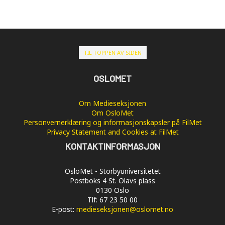
TIL TOPPEN AV SIDEN
OSLOMET
Om Medieseksjonen
Om OsloMet
Personvernerklæring og informasjonskapsler på FilMet
Privacy Statement and Cookies at FilMet
KONTAKTINFORMASJON
OsloMet - Storbyuniversitetet
Postboks 4 St. Olavs plass
0130 Oslo
Tlf: 67 23 50 00
E-post:
medieseksjonen@oslomet.no