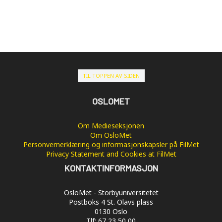
TIL TOPPEN AV SIDEN
OSLOMET
Om Medieseksjonen
Om OsloMet
Personvernerklæring og informasjonskapsler på FilMet
Privacy Statement and Cookies at FilMet
KONTAKTINFORMASJON
OsloMet - Storbyuniversitetet
Postboks 4 St. Olavs plass
0130 Oslo
Tlf: 67 23 50 00