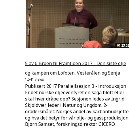
01:23:02
5 av 6 Broen til Framtiden 2017 - Den siste olje
og kampen om Lofoten, Vesterålen og Senja
1.541 views
Publisert 2017 Parallellsesjon 3 - introduksjon
Er det norske oljeeventyret en saga blott eller
skal hver dråpe opp? Sesjonen ledes av Ingrid
Skjoldvær, leder i Natur og Ungdom. 2-
gradersmålet: Norges andel av karbonbudsjette
og hva det betyr for vår olje- og gassproduksjon
Bjørn Samset, forskningsdirektør CICERO.