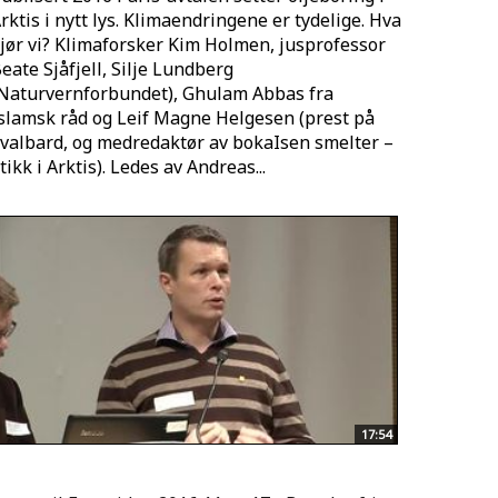
rktis i nytt lys. Klimaendringene er tydelige. Hva
jør vi? Klimaforsker Kim Holmen, jusprofessor
eate Sjåfjell, Silje Lundberg
Naturvernforbundet), Ghulam Abbas fra
slamsk råd og Leif Magne Helgesen (prest på
valbard, og medredaktør av bokaIsen smelter –
tikk i Arktis). Ledes av Andreas...
17:54