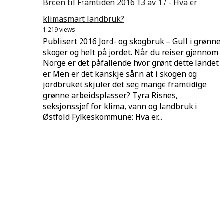
Broen til Framtiden 2016 13 av 17 - Hva er
klimasmart landbruk?
1.219 views
Publisert 2016 Jord- og skogbruk – Gull i grønn
skoger og helt på jordet. Når du reiser gjennom
Norge er det påfallende hvor grønt dette landet
er. Men er det kanskje sånn at i skogen og
jordbruket skjuler det seg mange framtidige
grønne arbeidsplasser? Tyra Risnes,
seksjonssjef for klima, vann og landbruk i
Østfold Fylkeskommune: Hva er...