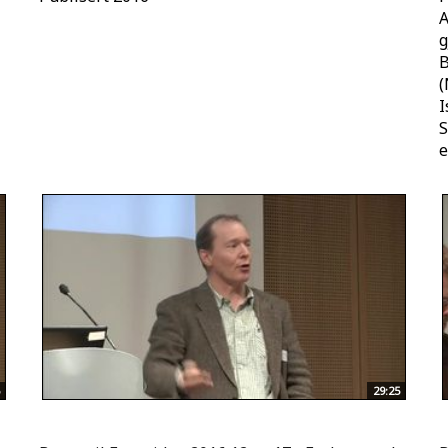
A
g
B
(
I
S
e
29:25