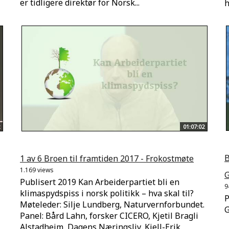
er tidligere direktør for Norsk...
h
01:07:02
B
1 av 6 Broen til framtiden 2017 - Frokostmøte
1.169 views
G
Publisert 2019 Kan Arbeiderpartiet bli en
9
klimaspydspiss i norsk politikk – hva skal til?
P
Møteleder: Silje Lundberg, Naturvernforbundet.
G
Panel: Bård Lahn, forsker CICERO, Kjetil Bragli
Alstadheim, Dagens Næringsliv, Kjell-Erik