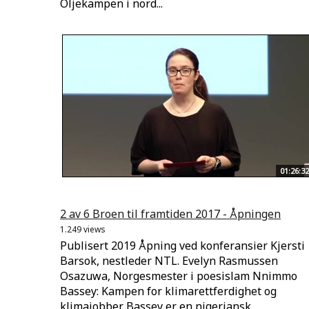
Oljekampen i nord...
01:26:32
2 av 6 Broen til framtiden 2017 - Åpningen
1.249 views
Publisert 2019 Åpning ved konferansier Kjersti
Barsok, nestleder NTL. Evelyn Rasmussen
Osazuwa, Norgesmester i poesislam Nnimmo
Bassey: Kampen for klimarettferdighet og
klimajobber. Bassey er en nigeriansk