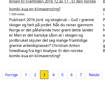
Broen til Framtiden 2016 12 av 17 - Er den norske
B
kombi-kua en klimaversting?
p
1.009 views
1
e
Publisert 2016 Jord- og skogbruk – Gull i grønne
P
skoger og helt på jordet. Når du reiser gjennom
s
Norge er det påfallende hvor grønt dette landet
N
er. Men er det kanskje sånn at i skogen og
e
jordbruket skjuler det seg mange framtidige
j
grønne arbeidsplasser? Christian Anton
g
Smedhaug fra Agri Analyse: Er den norske
B
kombi-kua en klimaversting?
Forrige
1
2
3
4
5
6
7
Neste