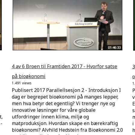
01:46:33
4 av 6 Broen til Framtiden 2017 - Hvorfor satse
3
på bioøkonomi
o
1.491 views
1
Publisert 2017 Parallellsesjon 2 - Introduksjon I
P
dag er begrepet bioøkonomi på manges lepper,
v
men hva betyr det egentlig? Vi trenger nye og
E
innovative løsninger for våre globale
s
t,
utfordringer innen klima, miljø og
m
 -
matproduksjon. Hvordan skape en bærekraftig
i
bioøkonomi? Alvhild Hedstein fra Bioøkonomi 2.0
h