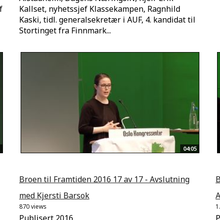
f
Kallset, nyhetssjef Klassekampen, Ragnhild
Kaski, tidl. generalsekretær i AUF, 4. kandidat til
Stortinget fra Finnmark...
04:05
Broen til Framtiden 2016 17 av 17 - Avslutning
B
med Kjersti Barsok
A
870 views
1
Publisert 2016
P