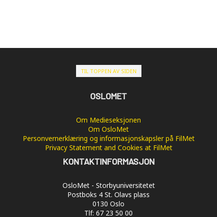
TIL TOPPEN AV SIDEN
OSLOMET
Om Medieseksjonen
Om OsloMet
Personvernerklæring og informasjonskapsler på FilMet
Privacy Statement and Cookies at FilMet
KONTAKTINFORMASJON
OsloMet - Storbyuniversitetet
Postboks 4 St. Olavs plass
0130 Oslo
Tlf: 67 23 50 00