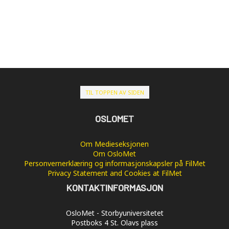
TIL TOPPEN AV SIDEN
OSLOMET
Om Medieseksjonen
Om OsloMet
Personvernerklæring og informasjonskapsler på FilMet
Privacy Statement and Cookies at FilMet
KONTAKTINFORMASJON
OsloMet - Storbyuniversitetet
Postboks 4 St. Olavs plass