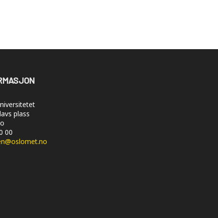
RMASJON
iversitetet
lavs plass
lo
50 00
en@oslomet.no