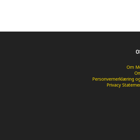
O
Om Me
Om
Personvernerklæring og
Privacy Stateme