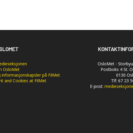
SLOMET
KONTAKTINFO
dieseksjonen
OsloMet - Storbyun
 OsloMet
Postboks 4 St. O
 informasjonskapsler på FilMet
0130 Os
nt and Cookies at FilMet
Tlf: 67 23 
E-post:
medieseksjon