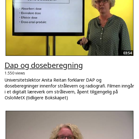
03:54
Dap og doseberegning
1.550 views
Universitetslektor Anita Reitan forklarer DAP og
doseberegninger innenfor strålevern og radiografi. Filmen inngår
i et digitalt læreverk om strålevern, åpent tilgjengelig på
OsloMetX (tidligere Bokskapet)