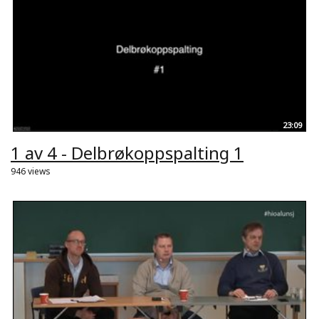
23:09
1 av 4 - Delbrøkoppspalting 1
946 views