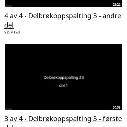
25:22
4 av 4 - Delbrøkoppspalting 3 - andre
del
925 views
30:39
3 av 4 - Delbrøkoppspalting 3 - første