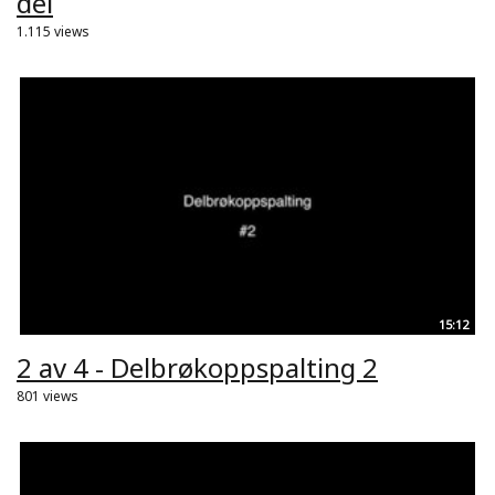
del
1.115 views
15:12
2 av 4 - Delbrøkoppspalting 2
801 views