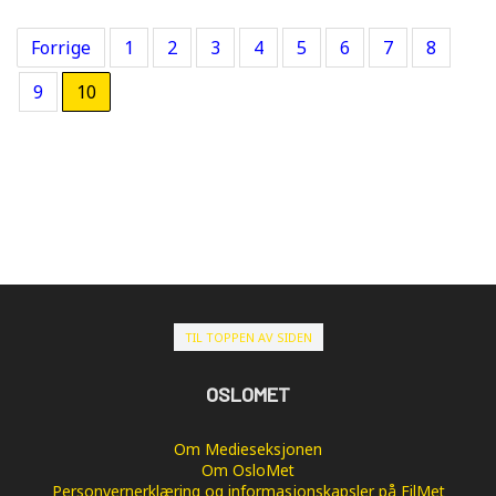
Forrige
1
2
3
4
5
6
7
8
9
10
TIL TOPPEN AV SIDEN
OSLOMET
Om Medieseksjonen
Om OsloMet
Personvernerklæring og informasjonskapsler på FilMet