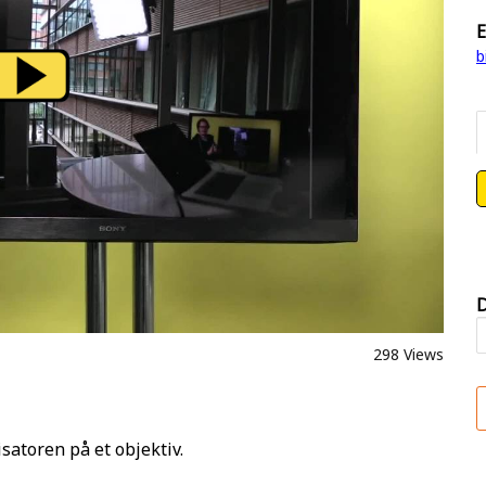
E
b
D
298 Views
satoren på et objektiv.