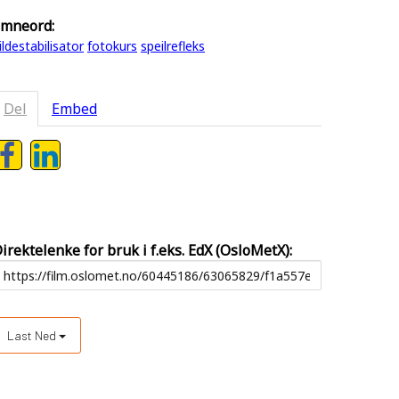
mneord:
ildestabilisator
fotokurs
speilrefleks
Del
Embed
irektelenke for bruk i f.eks. EdX (OsloMetX):
Last Ned