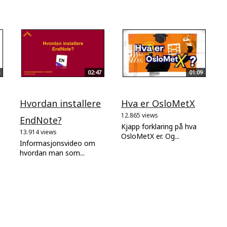
02:47
01:09
Hvordan installere
Hva er OsloMetX
12.865 views
EndNote?
Kjapp forklaring på hva
13.914 views
OsloMetX er. Og...
Informasjonsvideo om
hvordan man som...