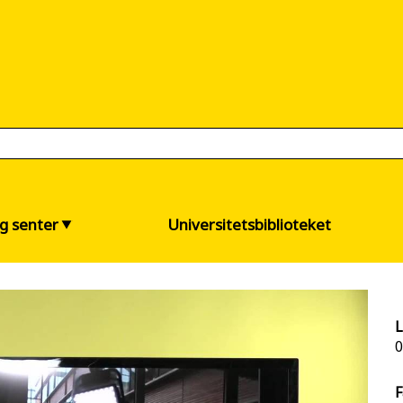
og senter
Universitetsbiblioteket
L
0
F