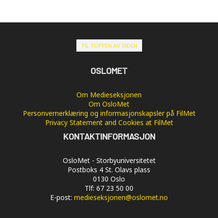
TIL TOPPEN AV SIDEN
OSLOMET
Om Medieseksjonen
Om OsloMet
Personvernerklæring og informasjonskapsler på FilMet
Privacy Statement and Cookies at FilMet
KONTAKTINFORMASJON
OsloMet - Storbyuniversitetet
Postboks 4 St. Olavs plass
0130 Oslo
Tlf: 67 23 50 00
E-post:
medieseksjonen@oslomet.no