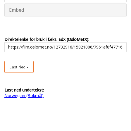
Embed
Direktelenke for bruk i f.eks. EdX (OsloMetX):
Last Ned
Last ned undertekst:
Norwegian (Bokmål)