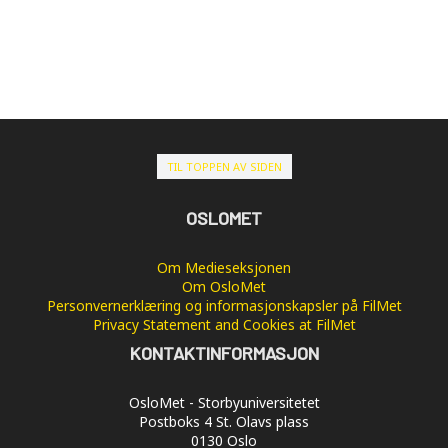
TIL TOPPEN AV SIDEN
OSLOMET
Om Medieseksjonen
Om OsloMet
Personvernerklæring og informasjonskapsler på FilMet
Privacy Statement and Cookies at FilMet
KONTAKTINFORMASJON
OsloMet - Storbyuniversitetet
Postboks 4 St. Olavs plass
0130 Oslo