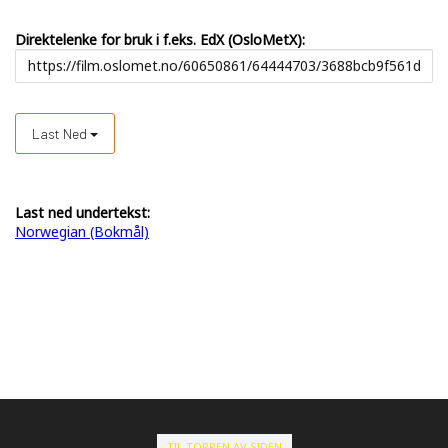
Direktelenke for bruk i f.eks. EdX (OsloMetX):
Last Ned
Last ned undertekst:
Norwegian (Bokmål)
TIL TOPPEN AV SIDEN