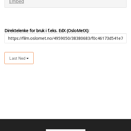
Embed
Direktelenke for bruk i f.eks. EdX (OsloMetX):
Last Ned