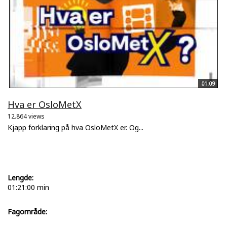
01:09
Hva er OsloMetX
12.864 views
Kjapp forklaring på hva OsloMetX er. Og...
Lengde:
01:21:00 min
Fagområde: