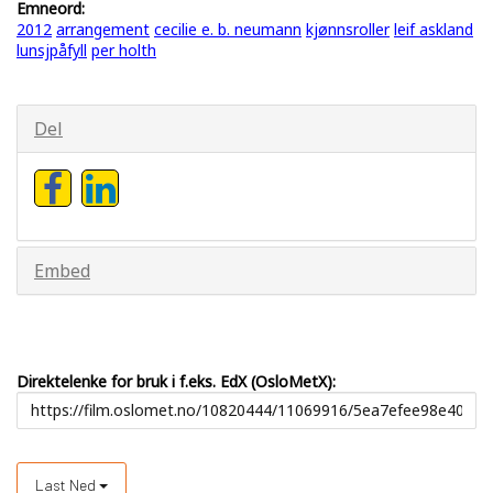
Emneord:
2012
arrangement
cecilie e. b. neumann
kjønnsroller
leif askland
lunsjpåfyll
per holth
Del
Embed
Direktelenke for bruk i f.eks. EdX (OsloMetX):
Last Ned