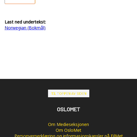
Last ned undertekst:
Norwegian (Bokmål)
TIL TOPPEN AV SIDEN
OSLOMET
Om Medieseksjonen
Om OsloMet
Personvernerklæring og informasjonskapsler på FilMet