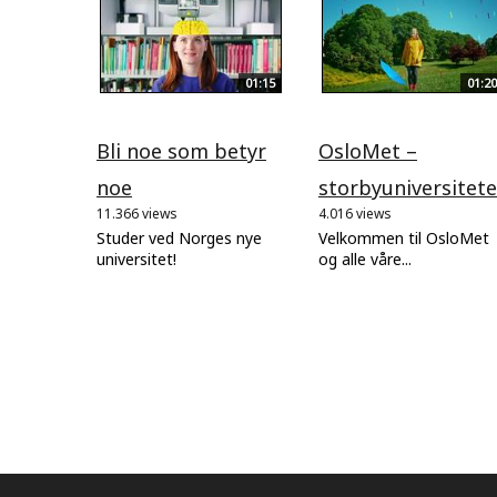
01:15
01:20
Bli noe som betyr
OsloMet –
noe
storbyuniversitete
11.366 views
4.016 views
Studer ved Norges nye
Velkommen til OsloMet
universitet!
og alle våre...