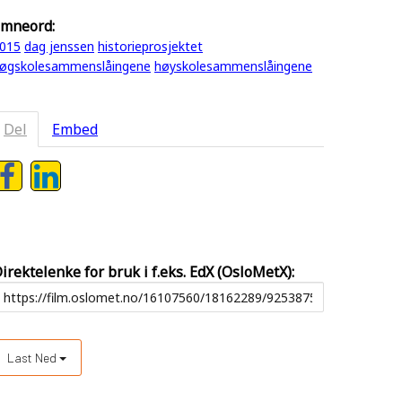
mneord:
015
dag jenssen
historieprosjektet
øgskolesammenslåingene
høyskolesammenslåingene
Del
Embed
irektelenke for bruk i f.eks. EdX (OsloMetX):
Last Ned