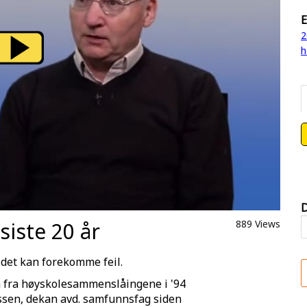
E
2
h
D
iste 20 år
889 Views
 det kan forekomme feil.
n fra høyskolesammenslåingene i '94
enssen, dekan avd. samfunnsfag siden