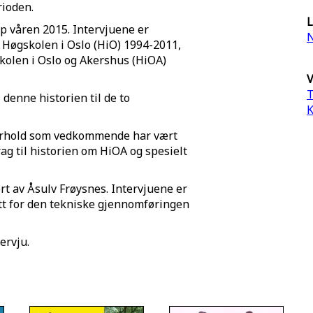
rioden.
L
pp våren 2015. Intervjuene er
N
 Høgskolen i Oslo (HiO) 1994-2011,
kolen i Oslo og Akershus (HiOA)
V
T
 denne historien til de to
K
forhold som vedkommende har vært
drag til historien om HiOA og spesielt
rt av Åsulv Frøysnes. Intervjuene er
ått for den tekniske gjennomføringen
tervju.