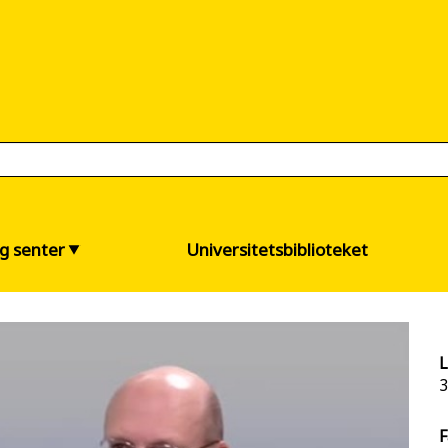
og senter
Universitetsbiblioteket
L
3
F