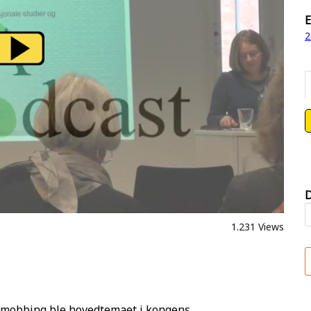
E
2
D
1.231 Views
og mobbing ble hovedtemaet i kongens