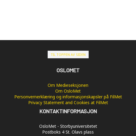
TIL TOPPEN AV SIDEN
OSLOMET
Om Medieseksjonen
Om OsloMet
Personvernerklæring og informasjonskapsler på FilMet
Privacy Statement and Cookies at FilMet
KONTAKTINFORMASJON
OsloMet - Storbyuniversitetet
Postboks 4 St. Olavs plass