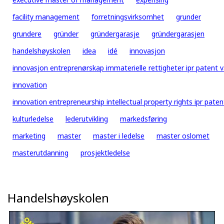
facility management
forretningsvirksomhet
grunder
grundere
gründer
gründergarasje
gründergarasjen
handelshøyskolen
idea
idé
innovasjon
innovasjon entreprenørskap immaterielle rettigheter ipr patent 
innovation
innovation entrepreneurship intellectual property rights ipr pa
kulturledelse
lederutvikling
markedsføring
marketing
master
master i ledelse
master oslomet
masterutdanning
prosjektledelse
Handelshøyskolen