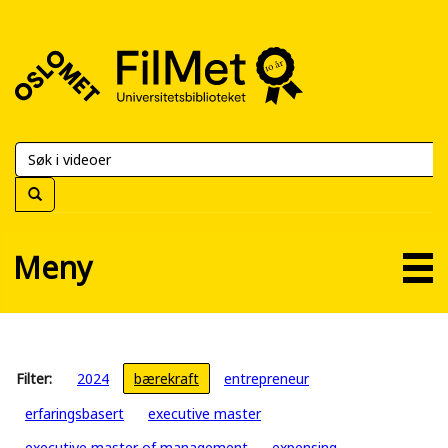
FilMet
–
Universitetsbiblioteket
Meny
Filter:
2024
bærekraft
entrepreneur
erfaringsbasert
executive master
executive master of management
expensing