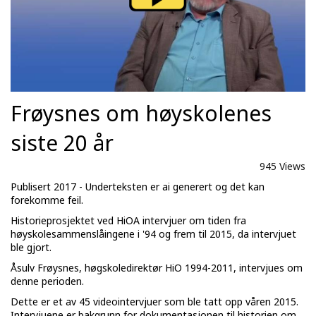
Frøysnes om høyskolenes
siste 20 år
945 Views
Publisert 2017 - Underteksten er ai generert og det kan
forekomme feil.
Historieprosjektet ved HiOA intervjuer om tiden fra
høyskolesammenslåingene i '94 og frem til 2015, da intervjuet
ble gjort.
Åsulv Frøysnes, høgskoledirektør HiO 1994-2011, intervjues om
denne perioden.
Dette er et av 45 videointervjuer som ble tatt opp våren 2015.
Intervjuene er bakgrunn for dokumentasjonen til historien om