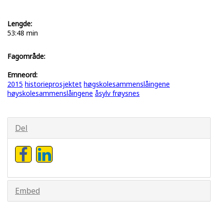
Lengde:
53:48 min
Fagområde:
Emneord:
2015
historieprosjektet
høgskolesammenslåingene
høyskolesammenslåingene
åsylv frøysnes
Del
Embed