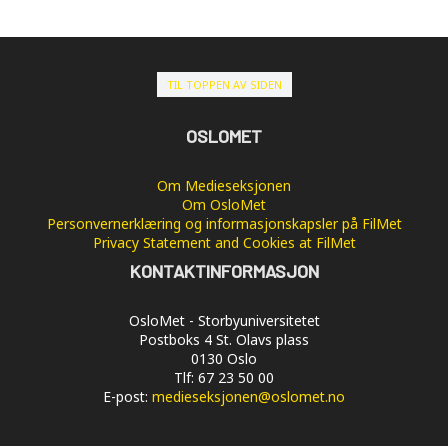
TIL TOPPEN AV SIDEN
OSLOMET
Om Medieseksjonen
Om OsloMet
Personvernerklæring og informasjonskapsler på FilMet
Privacy Statement and Cookies at FilMet
KONTAKTINFORMASJON
OsloMet - Storbyuniversitetet
Postboks 4 St. Olavs plass
0130 Oslo
Tlf: 67 23 50 00
E-post:
medieseksjonen@oslomet.no