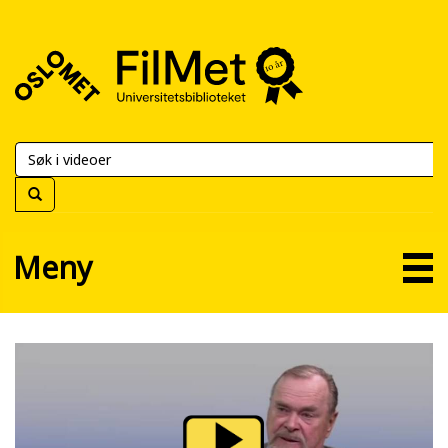
FilMet
–
Universitetsbiblioteket
Meny