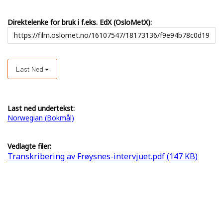
Direktelenke for bruk i f.eks. EdX (OsloMetX):
Last Ned
Last ned undertekst:
Norwegian (Bokmål)
Vedlagte filer:
Transkribering av Frøysnes-intervjuet.pdf (147 KB)