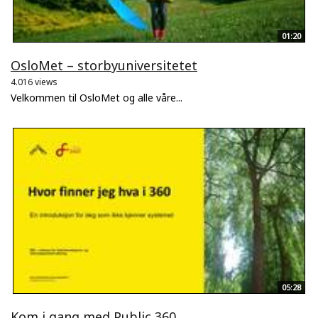
01:20
OsloMet – storbyuniversitetet
4.016 views
Velkommen til OsloMet og alle våre...
05:28
Kom i gang med Public 360